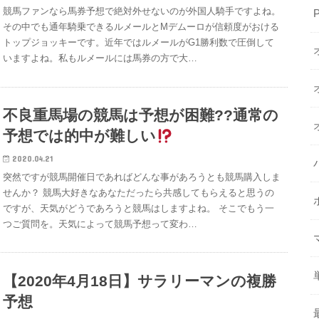
競馬ファンなら馬券予想で絶対外せないのが外国人騎手ですよね。
その中でも通年騎乗できるルメールとMデムーロが信頼度がおける
トップジョッキーです。近年ではルメールがG1勝利数で圧倒して
いますよね。私もルメールには馬券の方で大…
不良重馬場の競馬は予想が困難??通常の
予想では的中が難しい
2020.04.21
突然ですが競馬開催日であればどんな事があろうとも競馬購入しま
せんか？ 競馬大好きなあなただったら共感してもらえると思うの
ですが、天気がどうであろうと競馬はしますよね。 そこでもう一
つご質問を。天気によって競馬予想って変わ…
【2020年4月18日】サラリーマンの複勝
予想