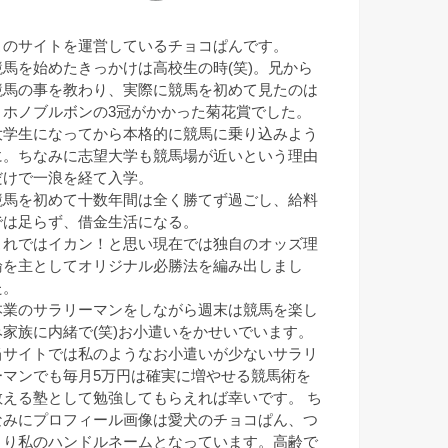
このサイトを運営しているチョコぱんです。
競馬を始めたきっかけは高校生の時(笑)。兄から
競馬の事を教わり、実際に競馬を初めて見たのは
ミホノブルボンの3冠がかかった菊花賞でした。
大学生になってから本格的に競馬に乗り込みよう
に。ちなみに志望大学も競馬場が近いという理由
だけで一浪を経て入学。
競馬を初めて十数年間は全く勝てず過ごし、給料
では足らず、借金生活になる。
これではイカン！と思い現在では独自のオッズ理
論を主としてオリジナル必勝法を編み出しまし
た。
本業のサラリーマンをしながら週末は競馬を楽し
み家族に内緒で(笑)お小遣いをかせいでいます。
当サイトでは私のようなお小遣いが少ないサラリ
ーマンでも毎月5万円は確実に増やせる競馬術を
教える塾として勉強してもらえれば幸いです。 ち
なみにプロフィール画像は愛犬のチョコぱん、つ
まり私のハンドルネームとなっています。高齢で