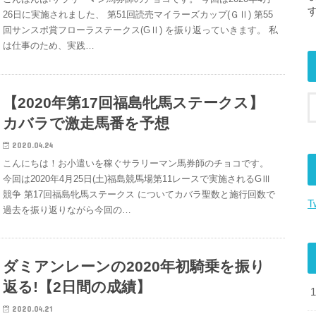
26日に実施されました、 第51回読売マイラーズカップ(ＧⅡ) 第55
回サンスポ賞フローラステークス(GⅡ) を振り返っていきます。 私
は仕事のため、実践…
【2020年第17回福島牝馬ステークス】
カバラで激走馬番を予想
2020.04.24
こんにちは！お小遣いを稼ぐサラリーマン馬券師のチョコです。
今回は2020年4月25日(土)福島競馬場第11レースで実施されるGⅢ
競争 第17回福島牝馬ステークス についてカバラ聖数と施行回数で
T
過去を振り返りながら今回の…
ダミアンレーンの2020年初騎乗を振り
返る!【2日間の成績】
2020.04.21