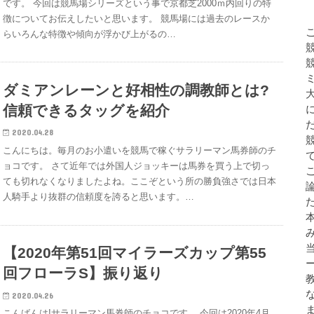
です。 今回は競馬場シリーズという事で京都芝2000ｍ内回りの特
徴についてお伝えしたいと思います。 競馬場には過去のレースか
らいろんな特徴や傾向が浮かび上がるの…
ダミアンレーンと好相性の調教師とは?
信頼できるタッグを紹介
2020.04.28
こんにちは。毎月のお小遣いを競馬で稼ぐサラリーマン馬券師のチ
ョコです。 さて近年では外国人ジョッキーは馬券を買う上で切っ
ても切れなくなりましたよね。ここぞという所の勝負強さでは日本
人騎手より抜群の信頼度を誇ると思います。…
【2020年第51回マイラーズカップ第55
回フローラS】振り返り
2020.04.26
こんばんは!サラリーマン馬券師のチョコです。 今回は2020年4月