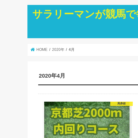
サラリーマンが競馬で
HOME
2020年
4月
2020年4月
馬券術