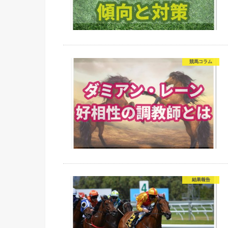
競馬コラム
結果報告