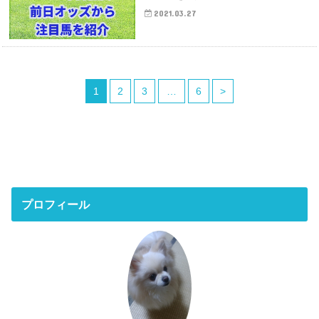
2021.03.27
1
2
3
…
6
>
プロフィール