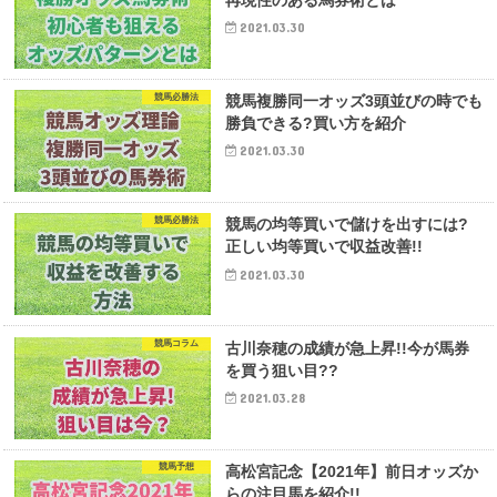
2021.03.30
競馬必勝法
競馬複勝同一オッズ3頭並びの時でも
勝負できる?買い方を紹介
2021.03.30
競馬必勝法
競馬の均等買いで儲けを出すには?
正しい均等買いで収益改善!!
2021.03.30
競馬コラム
古川奈穂の成績が急上昇!!今が馬券
を買う狙い目??
2021.03.28
競馬予想
高松宮記念【2021年】前日オッズか
らの注目馬を紹介!!