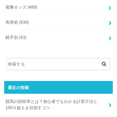
複勝オッズ
(489)
馬券術
(939)
騎手別
(63)
最近の投稿
競馬の回収率とは？初心者でもわかる計算方法と
100％超えを目指すコツ