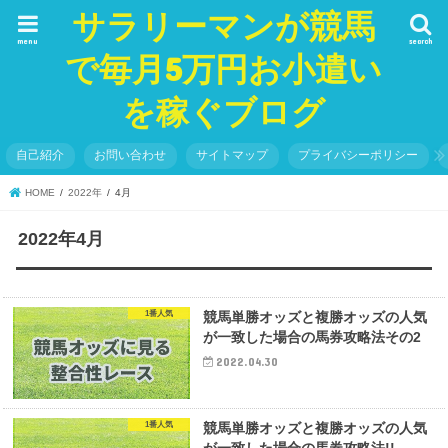
サラリーマンが競馬
menu
search
で毎月5万円お小遣い
を稼ぐブログ
自己紹介
お問い合わせ
サイトマップ
プライバシーポリシー
HOME
2022年
4月
2022年4月
1番人気
競馬単勝オッズと複勝オッズの人気
が一致した場合の馬券攻略法その2
2022.04.30
1番人気
競馬単勝オッズと複勝オッズの人気
が一致した場合の馬券攻略法!!