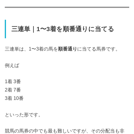
三連単｜1〜3着を順番通りに当てる
三連単は、1〜3着の馬を
順番通り
に当てる馬券です。
例えば
1着 3番
2着 7番
3着 10番
といった形です。
競馬の馬券の中でも最も難しいですが、その分配当も非