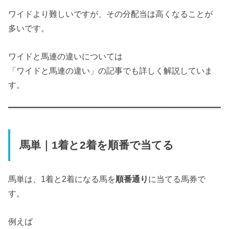
ワイドより難しいですが、その分配当は高くなることが
多いです。
ワイドと馬連の違いについては
「ワイドと馬連の違い」の記事でも詳しく解説していま
す。
馬単｜1着と2着を順番で当てる
馬単は、1着と2着になる馬を
順番通り
に当てる馬券で
す。
例えば