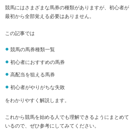
競馬にはさまざまな馬券の種類がありますが、初心者が
最初から全部覚える必要はありません。
この記事では
競馬の馬券種類一覧
初心者におすすめの馬券
高配当を狙える馬券
初心者がやりがちな失敗
をわかりやすく解説します。
これから競馬を始める人でも理解できるようにまとめて
いるので、ぜひ参考にしてみてください。