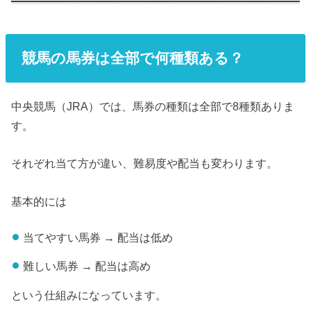
競馬の馬券は全部で何種類ある？
中央競馬（JRA）では、馬券の種類は全部で8種類ありま
す。
それぞれ当て方が違い、難易度や配当も変わります。
基本的には
当てやすい馬券 → 配当は低め
難しい馬券 → 配当は高め
という仕組みになっています。