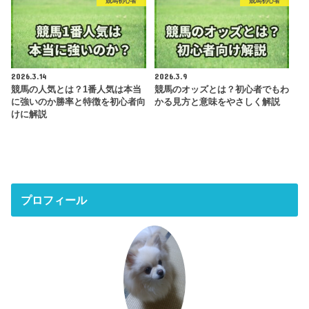
競馬初心者
競馬初心者
2026.3.14
2026.3.9
競馬の人気とは？1番人気は本当
競馬のオッズとは？初心者でもわ
に強いのか勝率と特徴を初心者向
かる見方と意味をやさしく解説
けに解説
プロフィール