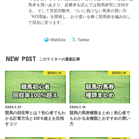
馬本を買いあさり、必勝本を読んでは競馬研究に没頭す
る。 そして苦節20数年、ついに負けない馬券の買い方
『KO理論』を開発し、お小遣いを稼ぐ競馬術を編み出し
て現在に至ります。
WebSite
Twitter
NEW POST
このライターの最新記事
競馬初心者
競馬初心者
2026.3.21
2026.3.14
競馬の回収率とは？初心者でもわ
競馬の馬券種類まとめ｜初心者で
かる計算方法と100％超えを目指
もわかる全種類とおすすめの買い
すコツ
方