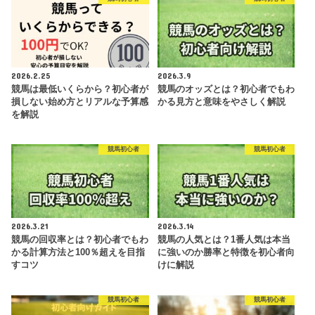
2026.2.25
2026.3.9
競馬は最低いくらから？初心者が
競馬のオッズとは？初心者でもわ
損しない始め方とリアルな予算感
かる見方と意味をやさしく解説
を解説
競馬初心者
競馬初心者
2026.3.21
2026.3.14
競馬の回収率とは？初心者でもわ
競馬の人気とは？1番人気は本当
かる計算方法と100％超えを目指
に強いのか勝率と特徴を初心者向
すコツ
けに解説
競馬初心者
競馬初心者