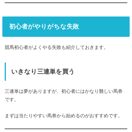
初心者がやりがちな失敗
競馬初心者がよくやる失敗も紹介しておきます。
いきなり三連単を買う
三連単は夢がありますが、初心者にはかなり難しい馬券
です。
まずは当たりやすい馬券から始めるのがおすすめです。