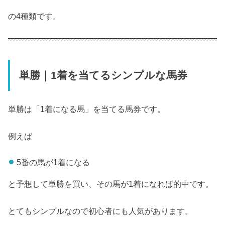
の4種類です。
単勝｜1着を当てるシンプルな馬券
単勝は「1着になる馬」を当てる馬券です。
例えば
5番の馬が1着になる
と予想して単勝を買い、その馬が1着になれば的中です。
とてもシンプルなので初心者にも人気があります。