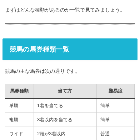
まずはどんな種類があるのか一覧で見てみましょう。
競馬の馬券種類一覧
競馬の主な馬券は次の通りです。
馬券種類
当て方
難易度
単勝
1着を当てる
簡単
複勝
3着以内を当てる
簡単
ワイド
2頭が3着以内
普通