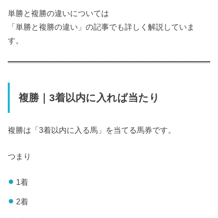
単勝と複勝の違いについては
「単勝と複勝の違い」の記事でも詳しく解説していま
す。
複勝｜3着以内に入れば当たり
複勝は「3着以内に入る馬」を当てる馬券です。
つまり
1着
2着