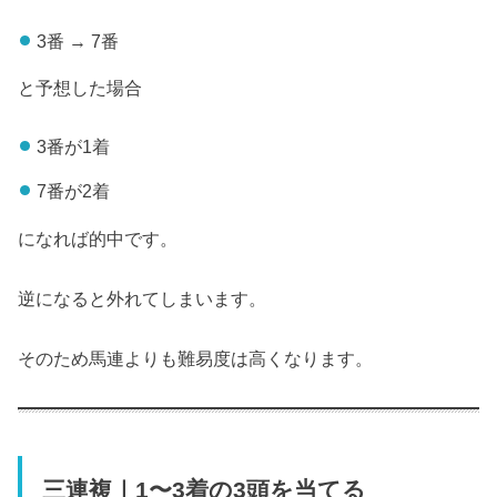
3番 → 7番
と予想した場合
3番が1着
7番が2着
になれば的中です。
逆になると外れてしまいます。
そのため馬連よりも難易度は高くなります。
三連複｜1〜3着の3頭を当てる