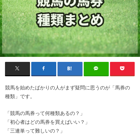
競馬を始めたばかりの人がまず疑問に思うのが「馬券の
種類」です。
「競馬の馬券って何種類あるの？」
「初心者はどの馬券を買えばいい？」
「三連単って難しいの？」