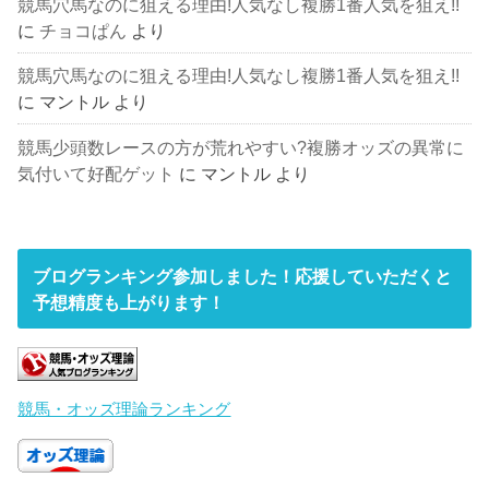
競馬穴馬なのに狙える理由!人気なし複勝1番人気を狙え!!
に
チョコぱん
より
競馬穴馬なのに狙える理由!人気なし複勝1番人気を狙え!!
に
マントル
より
競馬少頭数レースの方が荒れやすい?複勝オッズの異常に
気付いて好配ゲット
に
マントル
より
ブログランキング参加しました！応援していただくと
予想精度も上がります！
競馬・オッズ理論ランキング