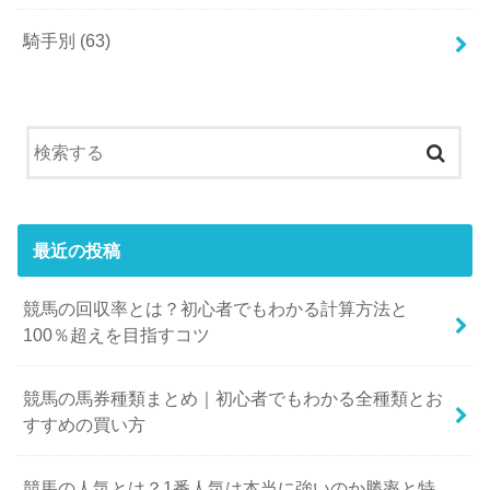
騎手別
(63)
最近の投稿
競馬の回収率とは？初心者でもわかる計算方法と
100％超えを目指すコツ
競馬の馬券種類まとめ｜初心者でもわかる全種類とお
すすめの買い方
競馬の人気とは？1番人気は本当に強いのか勝率と特