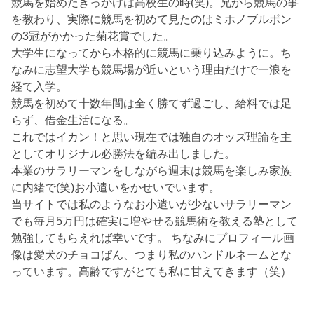
競馬を始めたきっかけは高校生の時(笑)。兄から競馬の事
を教わり、実際に競馬を初めて見たのはミホノブルボン
の3冠がかかった菊花賞でした。
大学生になってから本格的に競馬に乗り込みように。ち
なみに志望大学も競馬場が近いという理由だけで一浪を
経て入学。
競馬を初めて十数年間は全く勝てず過ごし、給料では足
らず、借金生活になる。
これではイカン！と思い現在では独自のオッズ理論を主
としてオリジナル必勝法を編み出しました。
本業のサラリーマンをしながら週末は競馬を楽しみ家族
に内緒で(笑)お小遣いをかせいでいます。
当サイトでは私のようなお小遣いが少ないサラリーマン
でも毎月5万円は確実に増やせる競馬術を教える塾として
勉強してもらえれば幸いです。 ちなみにプロフィール画
像は愛犬のチョコぱん、つまり私のハンドルネームとな
っています。高齢ですがとても私に甘えてきます（笑）