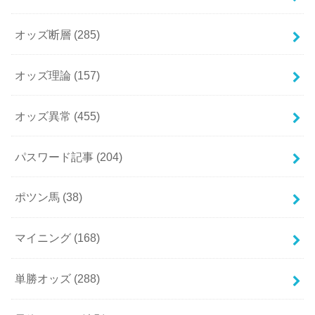
オッズ断層
(285)
オッズ理論
(157)
オッズ異常
(455)
パスワード記事
(204)
ポツン馬
(38)
マイニング
(168)
単勝オッズ
(288)