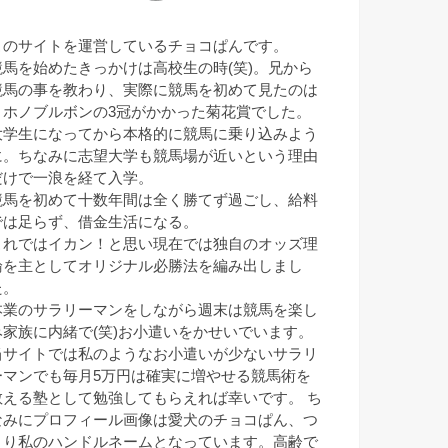
このサイトを運営しているチョコぱんです。
競馬を始めたきっかけは高校生の時(笑)。兄から
競馬の事を教わり、実際に競馬を初めて見たのは
ミホノブルボンの3冠がかかった菊花賞でした。
大学生になってから本格的に競馬に乗り込みよう
に。ちなみに志望大学も競馬場が近いという理由
だけで一浪を経て入学。
競馬を初めて十数年間は全く勝てず過ごし、給料
では足らず、借金生活になる。
これではイカン！と思い現在では独自のオッズ理
論を主としてオリジナル必勝法を編み出しまし
た。
本業のサラリーマンをしながら週末は競馬を楽し
み家族に内緒で(笑)お小遣いをかせいでいます。
当サイトでは私のようなお小遣いが少ないサラリ
ーマンでも毎月5万円は確実に増やせる競馬術を
教える塾として勉強してもらえれば幸いです。 ち
なみにプロフィール画像は愛犬のチョコぱん、つ
まり私のハンドルネームとなっています。高齢で