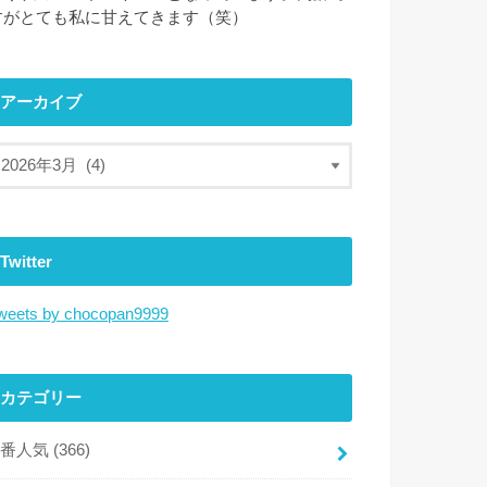
すがとても私に甘えてきます（笑）
アーカイブ
Twitter
weets by chocopan9999
カテゴリー
1番人気
(366)