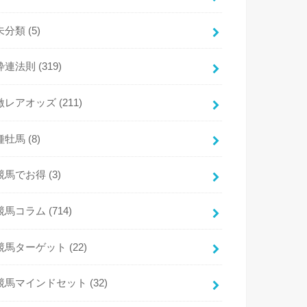
未分類
(5)
枠連法則
(319)
激レアオッズ
(211)
種牡馬
(8)
競馬でお得
(3)
競馬コラム
(714)
競馬ターゲット
(22)
競馬マインドセット
(32)