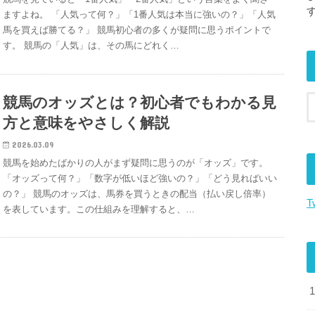
ますよね。 「人気って何？」「1番人気は本当に強いの？」「人気
馬を買えば勝てる？」 競馬初心者の多くが疑問に思うポイントで
す。 競馬の「人気」は、その馬にどれく…
競馬のオッズとは？初心者でもわかる見
方と意味をやさしく解説
2026.03.09
競馬を始めたばかりの人がまず疑問に思うのが「オッズ」です。
「オッズって何？」「数字が低いほど強いの？」「どう見ればいい
の？」 競馬のオッズは、馬券を買うときの配当（払い戻し倍率）
T
を表しています。この仕組みを理解すると、…