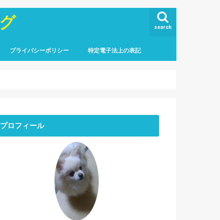
グ
search
プライバシーポリシー
特定電子法上の表記
プロフィール