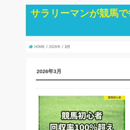
サラリーマンが競馬で
HOME
2026年
3月
2026年3月
競馬初心者