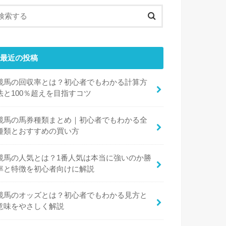
最近の投稿
競馬の回収率とは？初心者でもわかる計算方
法と100％超えを目指すコツ
競馬の馬券種類まとめ｜初心者でもわかる全
種類とおすすめの買い方
競馬の人気とは？1番人気は本当に強いのか勝
率と特徴を初心者向けに解説
競馬のオッズとは？初心者でもわかる見方と
意味をやさしく解説