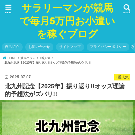
サラリーマンが競馬
menu
search
で毎月5万円お小遣い
を稼ぐブログ
自己紹介
お問い合わせ
サイトマップ
プライバシーポリシー
HOME
競馬コラム
1番人気
北九州記念【2025年】振り返り!!オッズ理論的予想法がズバリ!!
2025.07.07
1番人気
北九州記念【2025年】振り返り!!オッズ理論
的予想法がズバリ!!