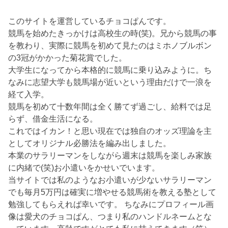
このサイトを運営しているチョコぱんです。
競馬を始めたきっかけは高校生の時(笑)。兄から競馬の事
を教わり、実際に競馬を初めて見たのはミホノブルボン
の3冠がかかった菊花賞でした。
大学生になってから本格的に競馬に乗り込みように。ち
なみに志望大学も競馬場が近いという理由だけで一浪を
経て入学。
競馬を初めて十数年間は全く勝てず過ごし、給料では足
らず、借金生活になる。
これではイカン！と思い現在では独自のオッズ理論を主
としてオリジナル必勝法を編み出しました。
本業のサラリーマンをしながら週末は競馬を楽しみ家族
に内緒で(笑)お小遣いをかせいでいます。
当サイトでは私のようなお小遣いが少ないサラリーマン
でも毎月5万円は確実に増やせる競馬術を教える塾として
勉強してもらえれば幸いです。 ちなみにプロフィール画
像は愛犬のチョコぱん、つまり私のハンドルネームとな