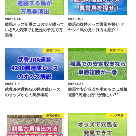
2021.6.26
2020.11.4
競馬オッズ断層にはお宝が眠って
競馬の複勝オッズ異常を探せ!ア
いる!!人気薄でも激走の予兆で万
ヤシイ馬の見つけ方を紹介!!
馬券
競馬コラム
競馬コラム
2020.8.9
2021.1.28
武豊JRA通算4200勝達成レース
競馬で安定収支を求めるには単勝
のオッズからの馬券考察
複勝?馬連は的中が難しい??
競馬必勝法
オッズ断層