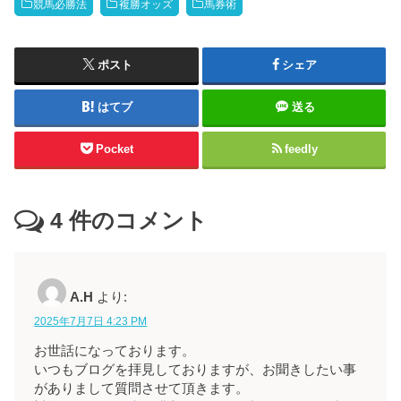
競馬必勝法
複勝オッズ
馬券術
ポスト
シェア
はてブ
送る
Pocket
feedly
4
件のコメント
A.H
より:
2025年7月7日 4:23 PM
お世話になっております。
いつもブログを拝見しておりますが、お聞きしたい事
がありまして質問させて頂きます。