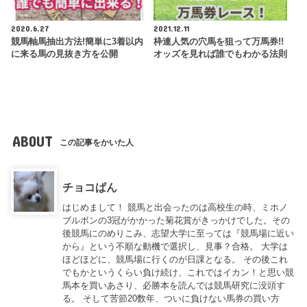
2020.6.27
2021.12.11
競馬軸馬抽出方法!簡単に3着以内
枠連人気の穴馬を狙って万馬券!!
に来る馬の見抜き方を公開
オッズを見れば誰でもわかる法則
ABOUT
この記事をかいた人
チョコぱん
はじめまして！ 競馬と出会ったのは高校生の時、ミホノ
ブルボンの3冠がかかった菊花賞がきっかけでした。その
後競馬にのめりこみ、志望大学に至っては『競馬場に近い
から』という不順な動機で選択し、見事？合格。 大学は
ほどほどに、競馬場に行くのが日課となる。 その後これ
でもかというくらい負け続け、これではイカン！と思い競
馬本を買いあさり、必勝本を読んでは競馬研究に没頭す
る。 そして苦節20数年、ついに負けない馬券の買い方