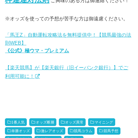
ご興味のある方は御連絡ください！
※オッズを使っての予想が苦手な方は御遠慮ください。
「馬王Z」自動運転攻略法を無料提供中！【競馬最強の法
則WEB】
《公式》極ウマ・プレミアム
【楽天競馬】が【楽天銀行（旧イーバンク銀行）】でご
利用可能に！
1番人気
オッズ断層
オッズ異常
マイニング
単勝オッズ
激レアオッズ
競馬コラム
競馬予想