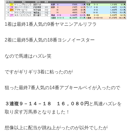
1着は最終1番人気の9番ヤマニンアルリフラ
2着に最終5番人気の18番ヨシノイースター
なので馬連はハズレ笑
ですがギリギリ3着に粘ったのが
狙った最終7番人気の14番アブキールベイが入ったので
３連複９－１４－１８ １６，０８０円
と馬連ハズレを
取り戻す万馬券となりました！
想像以上に配当が跳ね上がったのが以外でしたが