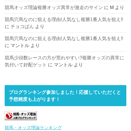
競馬オッズ理論複勝オッズ異常が激走のサイン
に
M
より
競馬穴馬なのに狙える理由!人気なし複勝1番人気を狙え!!
に
チョコぱん
より
競馬穴馬なのに狙える理由!人気なし複勝1番人気を狙え!!
に
マントル
より
競馬少頭数レースの方が荒れやすい?複勝オッズの異常に
気付いて好配ゲット
に
マントル
より
ブログランキング参加しました！応援していただくと
予想精度も上がります！
競馬・オッズ理論ランキング