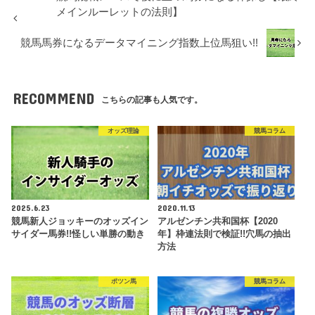
メインルーレットの法則】
競馬馬券になるデータマイニング指数上位馬狙い!!
RECOMMEND
こちらの記事も人気です。
オッズ理論
競馬コラム
2025.6.23
2020.11.13
競馬新人ジョッキーのオッズイン
アルゼンチン共和国杯【2020
サイダー馬券!!怪しい単勝の動き
年】枠連法則で検証!!穴馬の抽出
方法
ポツン馬
競馬コラム