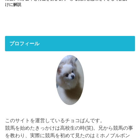
けに解説
プロフィール
このサイトを運営しているチョコぱんです。
競馬を始めたきっかけは高校生の時(笑)。兄から競馬の事
を教わり、実際に競馬を初めて見たのはミホノブルボン