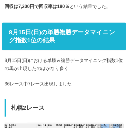
回収は7,200円で回収率は180％
という結果でした。
8月15日(日)の単勝複勝データマイニン
グ指数1位の結果
8月15日(日)における単勝＆複勝データマイニング指数1位
の馬が出現したのはかなり多く
36レース中7レース出現しました！
札幌2レース