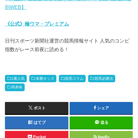
則WEB】
《公式》極ウマ・プレミアム
日刊スポーツ新聞社運営の競馬情報サイト 人気のコンピ
指数がレース前夜に読める！
1番人気
単勝オッズ
競馬コラム
競馬必勝法
馬券術
ポスト
シェア
はてブ
送る
Pocket
feedly