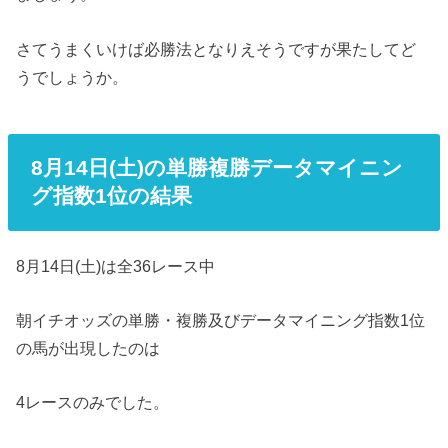
さてうまくいけば必勝法となりえそうですが果たしてど
うでしょうか。
8月14日(土)の単勝複勝データマイニン
グ指数1位の結果
8月14日(土)は全36レース中
朝イチオッズの単勝・複勝及びデータマイニング指数1位
の馬が出現したのは
4レースのみでした。