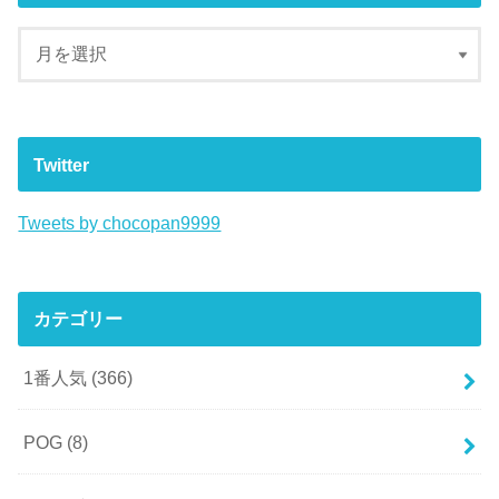
Twitter
Tweets by chocopan9999
カテゴリー
1番人気
(366)
POG
(8)