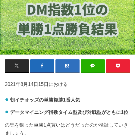
2021年8月14日15日における
朝イチオッズの単勝複勝1番人気
データマイニング指数タイム型及び対戦型がともに1位
の馬を狙った単勝1点買いはどうだったのか検証していき
ましょう。