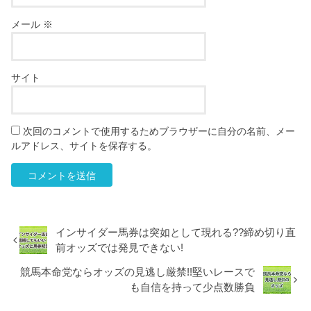
メール
※
サイト
次回のコメントで使用するためブラウザーに自分の名前、メー
ルアドレス、サイトを保存する。
インサイダー馬券は突如として現れる??締め切り直
前オッズでは発見できない!
競馬本命党ならオッズの見逃し厳禁!!堅いレースで
も自信を持って少点数勝負