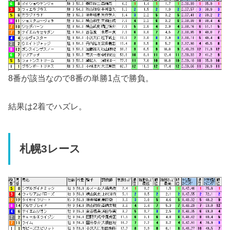
8番が該当なので8番の単勝1点で勝負。
結果は2着でハズレ。
札幌3レース