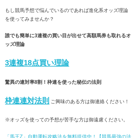
もし競馬予想で悩んでいるのであれば進化系オッズ理論
を使ってみませんか？
誰でも簡単に3連複の買い目が出せて高額馬券も取れるオ
ッズ理論
3連複18点買い理論
驚異の連対率8割！枠連を使った秘伝の法則
枠連連対法則
ご興味のある方は御連絡ください！
※オッズを使っての予想が苦手な方は御遠慮ください。
「馬王Z」自動運転攻略法を無料提供中！【競馬最強の法