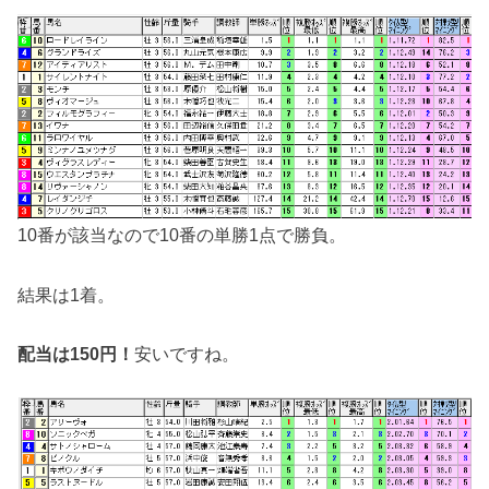
10番が該当なので10番の単勝1点で勝負。
結果は1着。
配当は150円！
安いですね。