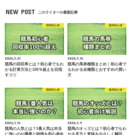
NEW POST
このライターの最新記事
競馬初心者
競馬初心者
2026.3.21
2026.3.14
競馬の回収率とは？初心者でもわ
競馬の馬券種類まとめ｜初心者で
かる計算方法と100％超えを目指
もわかる全種類とおすすめの買い
すコツ
方
競馬初心者
競馬初心者
2026.3.14
2026.3.9
競馬の人気とは？1番人気は本当
競馬のオッズとは？初心者でもわ
に強いのか勝率と特徴を初心者向
かる見方と意味をやさしく解説