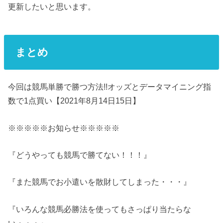
更新したいと思います。
まとめ
今回は競馬単勝で勝つ方法!!オッズとデータマイニング指
数で1点買い【2021年8月14日15日】
※※※※※お知らせ※※※※※
『どうやっても競馬で勝てない！！！』
『また競馬でお小遣いを散財してしまった・・・』
『いろんな競馬必勝法を使ってもさっぱり当たらな
い・・・』