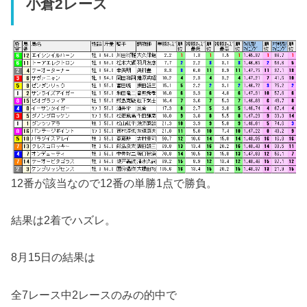
小倉2レース
12番が該当なので12番の単勝1点で勝負。
結果は2着でハズレ。
8月15日の結果は
全7レース中2レースのみの的中で