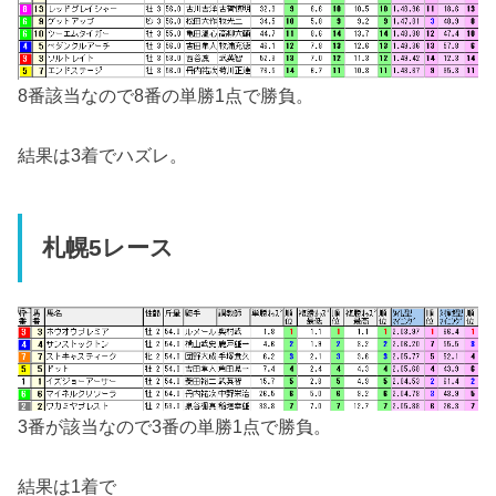
8番該当なので8番の単勝1点で勝負。
結果は3着でハズレ。
札幌5レース
3番が該当なので3番の単勝1点で勝負。
結果は1着で