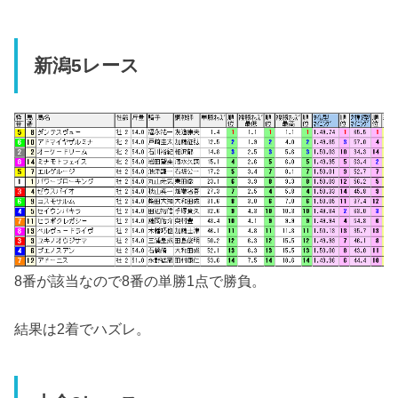
新潟5レース
8番が該当なので8番の単勝1点で勝負。
結果は2着でハズレ。