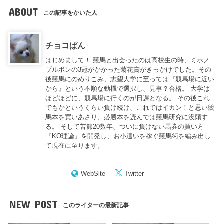
ABOUT
この記事をかいた人
チョコぱん
はじめまして！ 競馬と出会ったのは高校生の時、ミホノ
ブルボンの3冠がかかった菊花賞がきっかけでした。その
後競馬にのめりこみ、志望大学に至っては『競馬場に近い
から』という不順な動機で選択し、見事？合格。 大学は
ほどほどに、競馬場に行くのが日課となる。 その後これ
でもかというくらい負け続け、これではイカン！と思い競
馬本を買いあさり、必勝本を読んでは競馬研究に没頭す
る。 そして苦節20数年、ついに負けない馬券の買い方
『KO理論』を開発し、お小遣いを稼ぐ競馬術を編み出し
て現在に至ります。
WebSite
Twitter
NEW POST
このライターの最新記事