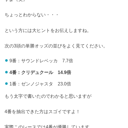
ちょっとわからない・・・
という方には大ヒントをお伝えしますね。
次の3頭の単勝オッズの並びをよく見てください。
9番：サウンドレベッカ 7.7倍
4番：クリデュクール 14.9倍
1番：ゼンノジャスタ 23.0倍
もう太字で書いたのでわかると思いますが
4番を抽出できた方はスゴイですよ！
実際このレースでは4番が優勝しています。