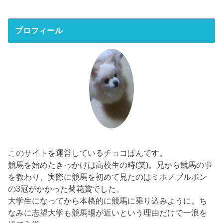
プロフィール
このサイトを運営しているチョコぱんです。
競馬を始めたきっかけは高校生の時(笑)。兄から競馬の事
を教わり、実際に競馬を初めて見たのはミホノブルボン
の3冠がかかった菊花賞でした。
大学生になってから本格的に競馬に乗り込みように。ち
なみに志望大学も競馬場が近いという理由だけで一浪を