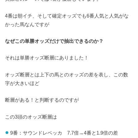
4番は朝イチ、そして確定オッズでも6番人気と人気がな
かった馬なんですが
なぜこの単勝オッズだけで抽出できるのか？
それは単勝オッズ断層にありました！
オッズ断層とは上下の馬とのオッズの差を表し、この数
字が大きいほど
断層がある！と判断するのですが
この3頭のオッズ断層は
9番：サウンドレベッカ 7.7倍→4番と1.9倍の差