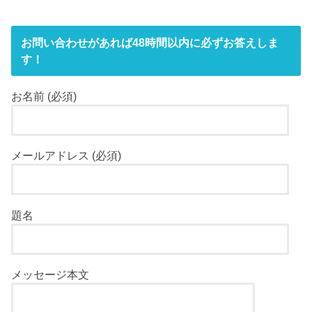
お問い合わせがあれば48時間以内に必ずお答えしま
す！
お名前 (必須)
メールアドレス (必須)
題名
メッセージ本文