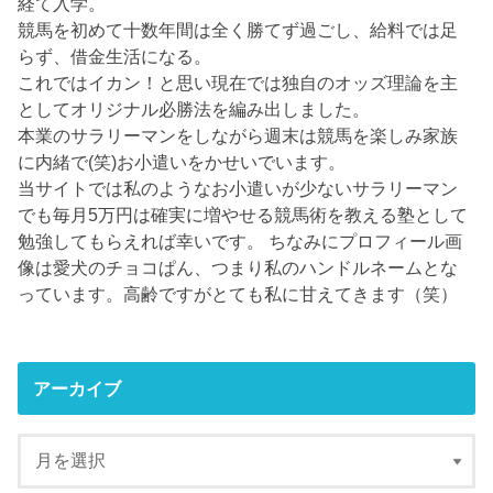
経て入学。
競馬を初めて十数年間は全く勝てず過ごし、給料では足
らず、借金生活になる。
これではイカン！と思い現在では独自のオッズ理論を主
としてオリジナル必勝法を編み出しました。
本業のサラリーマンをしながら週末は競馬を楽しみ家族
に内緒で(笑)お小遣いをかせいでいます。
当サイトでは私のようなお小遣いが少ないサラリーマン
でも毎月5万円は確実に増やせる競馬術を教える塾として
勉強してもらえれば幸いです。 ちなみにプロフィール画
像は愛犬のチョコぱん、つまり私のハンドルネームとな
っています。高齢ですがとても私に甘えてきます（笑）
アーカイブ