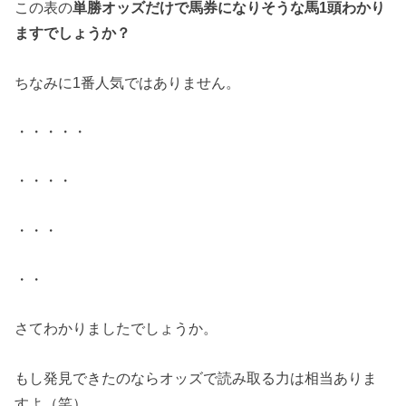
この表の
単勝オッズだけで馬券になりそうな馬1頭わかり
ますでしょうか？
ちなみに1番人気ではありません。
・・・・・
・・・・
・・・
・・
さてわかりましたでしょうか。
もし発見できたのならオッズで読み取る力は相当ありま
すよ（笑）