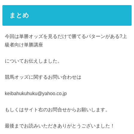
まとめ
今回は単勝オッズを見るだけで勝てるパターンがある?上
級者向け単勝講座
についてお伝えしました。
競馬オッズに関するお問い合わせは
keibahukuhuku@yahoo.co.jp
もしくはサイト右のお問合せからお願いします。
最後までお読みいただきありがとうございました！