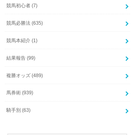
競馬初心者
(7)
競馬必勝法
(635)
競馬本紹介
(1)
結果報告
(99)
複勝オッズ
(489)
馬券術
(939)
騎手別
(63)