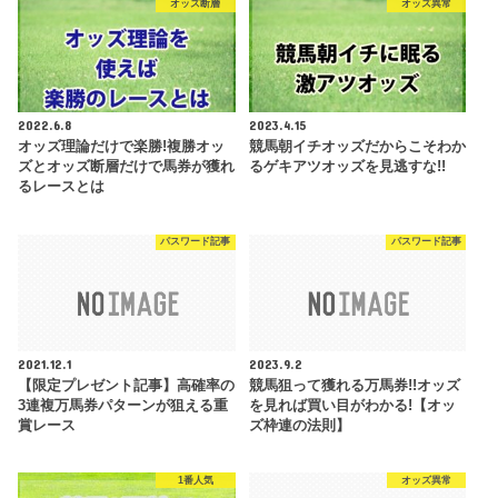
オッズ断層
オッズ異常
2022.6.8
2023.4.15
オッズ理論だけで楽勝!複勝オッ
競馬朝イチオッズだからこそわか
ズとオッズ断層だけで馬券が獲れ
るゲキアツオッズを見逃すな!!
るレースとは
パスワード記事
パスワード記事
2021.12.1
2023.9.2
【限定プレゼント記事】高確率の
競馬狙って獲れる万馬券!!オッズ
3連複万馬券パターンが狙える重
を見れば買い目がわかる!【オッ
賞レース
ズ枠連の法則】
1番人気
オッズ異常