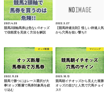
2021.4.20
2022.5.27
競馬2頭軸馬券は危ない!!オッズ
【競馬枠連法則】怪しい枠連人気
で信頼度を見抜く方法を解説
から穴馬を狙い撃ち!!
オッズ断層
マイニング
2022.11.28
2025.10.13
競馬で勝つにはレース選択が大
競馬朝イチオッズから見えた複勝
事!オッズ断層で馬券対象馬を絞
オッズの並びと人気で穴馬チョイ
り込む
ス!!