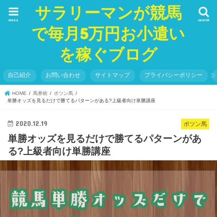
サラリーマンが競馬
menu
search
で毎月5万円お小遣い
を稼ぐブログ
自己紹介
お問い合わせ
サイトマップ
プライバシーポリシー
HOME
馬券術
ポツン馬
単勝オッズを見るだけで勝てるパターンがある?上級者向け単勝講座
2020.12.19
ポツン馬
単勝オッズを見るだけで勝てるパターンがあ
る?上級者向け単勝講座