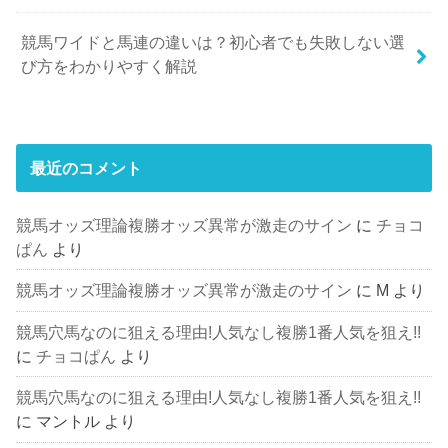
競馬ワイドと馬連の違いは？初心者でも失敗しない選
び方をわかりやすく解説
最近のコメント
競馬オッズ理論複勝オッズ異常が激走のサイン
に
チョコ
ぱん
より
競馬オッズ理論複勝オッズ異常が激走のサイン
に
M
より
競馬穴馬なのに狙える理由!人気なし複勝1番人気を狙え!!
に
チョコぱん
より
競馬穴馬なのに狙える理由!人気なし複勝1番人気を狙え!!
に
マントル
より