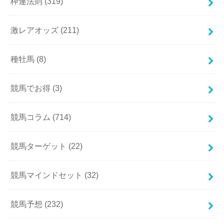
枠連法則
(319)
激レアオッズ
(211)
種牡馬
(8)
競馬でお得
(3)
競馬コラム
(714)
競馬ターゲット
(22)
競馬マインドセット
(32)
競馬予想
(232)