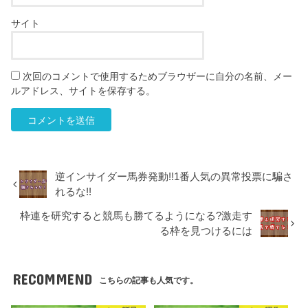
サイト
次回のコメントで使用するためブラウザーに自分の名前、メー
ルアドレス、サイトを保存する。
逆インサイダー馬券発動!!1番人気の異常投票に騙さ
れるな!!
枠連を研究すると競馬も勝てるようになる?激走す
る枠を見つけるには
RECOMMEND
こちらの記事も人気です。