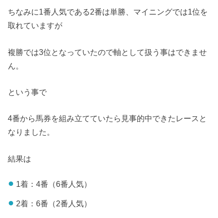
ちなみに1番人気である2番は単勝、マイニングでは1位を
取れていますが
複勝では3位となっていたので軸として扱う事はできませ
ん。
という事で
4番から馬券を組み立てていたら見事的中できたレースと
なりました。
結果は
1着：4番（6番人気）
2着：6番（2番人気）