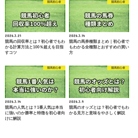
競馬初心者
競馬初心者
2026.3.21
2026.3.14
競馬の回収率とは？初心者でもわ
競馬の馬券種類まとめ｜初心者で
かる計算方法と100％超えを目指
もわかる全種類とおすすめの買い
すコツ
方
競馬初心者
競馬初心者
2026.3.14
2026.3.9
競馬の人気とは？1番人気は本当
競馬のオッズとは？初心者でもわ
に強いのか勝率と特徴を初心者向
かる見方と意味をやさしく解説
けに解説