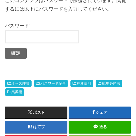
このコンテンツはパスワードで保護されています。閲覧
するには以下にパスワードを入力してください。
パスワード:
オッズ理論
パスワード記事
枠連法則
競馬必勝法
馬券術
ポスト
シェア
はてブ
送る