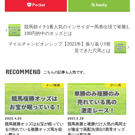
Pocket
feedly
競馬朝イチ1番人気のインサイダー馬券出現で単勝1,
190円的中のオッズとは
マイルチャンピオンシップ【2021年】振り返り!!発
見できた穴馬とは
RECOMMEND
こちらの記事も人気です。
オッズ断層
ポツン馬
2022.4.25
2021.5.28
競馬複勝オッズはお宝が眠ってい
競馬単勝と複勝だけ人気の馬同士
る!!売れている複勝オッズ馬を狙
が激走で高配当演出!!異常オッズ