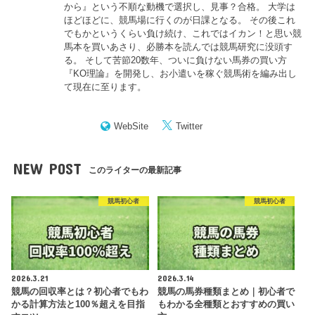
から』という不順な動機で選択し、見事？合格。 大学は
ほどほどに、競馬場に行くのが日課となる。 その後これ
でもかというくらい負け続け、これではイカン！と思い競
馬本を買いあさり、必勝本を読んでは競馬研究に没頭す
る。 そして苦節20数年、ついに負けない馬券の買い方
『KO理論』を開発し、お小遣いを稼ぐ競馬術を編み出し
て現在に至ります。
WebSite
Twitter
NEW POST
このライターの最新記事
競馬初心者
競馬初心者
2026.3.21
2026.3.14
競馬の回収率とは？初心者でもわ
競馬の馬券種類まとめ｜初心者で
かる計算方法と100％超えを目指
もわかる全種類とおすすめの買い