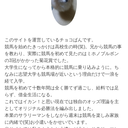
このサイトを運営しているチョコぱんです。
競馬を始めたきっかけは高校生の時(笑)。兄から競馬の事
を教わり、実際に競馬を初めて見たのはミホノブルボン
の3冠がかかった菊花賞でした。
大学生になってから本格的に競馬に乗り込みように。ち
なみに志望大学も競馬場が近いという理由だけで一浪を
経て入学。
競馬を初めて十数年間は全く勝てず過ごし、給料では足
らず、借金生活になる。
これではイカン！と思い現在では独自のオッズ理論を主
としてオリジナル必勝法を編み出しました。
本業のサラリーマンをしながら週末は競馬を楽しみ家族
に内緒で(笑)お小遣いをかせいでいます。