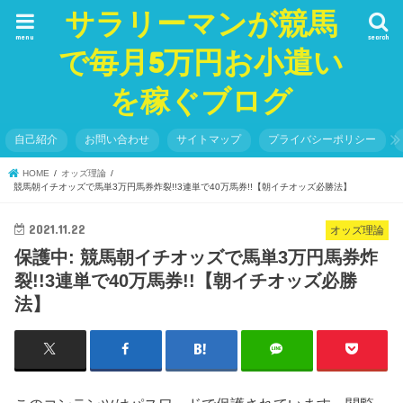
サラリーマンが競馬
menu
search
で毎月5万円お小遣い
を稼ぐブログ
自己紹介
お問い合わせ
サイトマップ
プライバシーポリシー
HOME
オッズ理論
競馬朝イチオッズで馬単3万円馬券炸裂!!3連単で40万馬券!!【朝イチオッズ必勝法】
2021.11.22
オッズ理論
保護中: 競馬朝イチオッズで馬単3万円馬券炸
裂!!3連単で40万馬券!!【朝イチオッズ必勝
法】