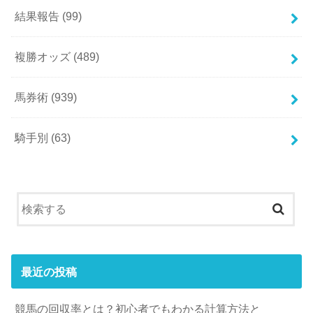
結果報告
(99)
複勝オッズ
(489)
馬券術
(939)
騎手別
(63)
最近の投稿
競馬の回収率とは？初心者でもわかる計算方法と