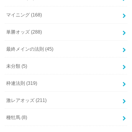
マイニング
(168)
単勝オッズ
(288)
最終メインの法則
(45)
未分類
(5)
枠連法則
(319)
激レアオッズ
(211)
種牡馬
(8)