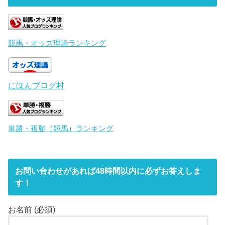
競馬・オッズ理論ランキング
にほんブログ村
単勝・複勝（競馬）ランキング
お問い合わせがあれば48時間以内に必ずお答えしま
す！
お名前 (必須)