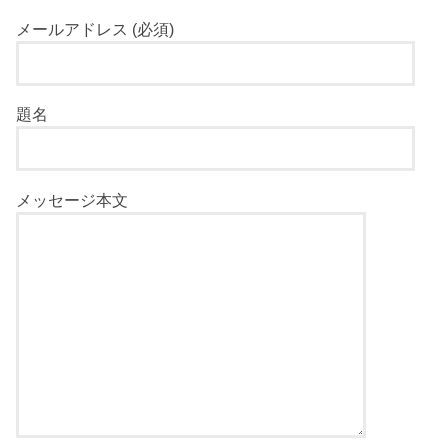
メールアドレス (必須)
題名
メッセージ本文