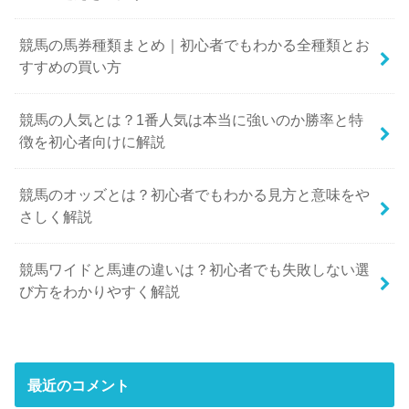
競馬の馬券種類まとめ｜初心者でもわかる全種類とお
すすめの買い方
競馬の人気とは？1番人気は本当に強いのか勝率と特
徴を初心者向けに解説
競馬のオッズとは？初心者でもわかる見方と意味をや
さしく解説
競馬ワイドと馬連の違いは？初心者でも失敗しない選
び方をわかりやすく解説
最近のコメント