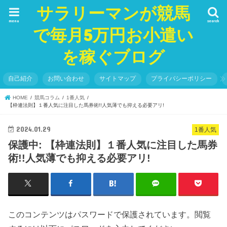
サラリーマンが競馬
menu
search
で毎月5万円お小遣い
を稼ぐブログ
自己紹介
お問い合わせ
サイトマップ
プライバシーポリシー
HOME
競馬コラム
1番人気
【枠連法則】１番人気に注目した馬券術!!人気薄でも抑える必要アリ!
2024.01.29
1番人気
保護中: 【枠連法則】１番人気に注目した馬券
術!!人気薄でも抑える必要アリ!
このコンテンツはパスワードで保護されています。閲覧