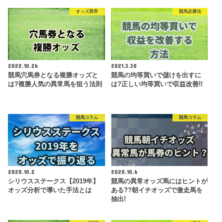
オッズ異常
競馬必勝法
2022.10.26
2021.3.30
競馬穴馬券となる複勝オッズと
競馬の均等買いで儲けを出すに
は?複勝人気の異常馬を狙う法則
は?正しい均等買いで収益改善!!
競馬コラム
競馬コラム
2020.10.2
2020.10.6
シリウスステークス【2019年】
競馬の異常オッズ馬にはヒントが
オッズ分析で導いた手法とは
ある??朝イチオッズで激走馬を
抽出!