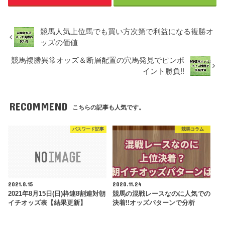
競馬人気上位馬でも買い方次第で利益になる複勝オ
ッズの価値
競馬複勝異常オッズ＆断層配置の穴馬発見でピンポ
イント勝負!!
RECOMMEND
こちらの記事も人気です。
パスワード記事
競馬コラム
2021.8.15
2020.11.24
2021年8月15日(日)枠連8割連対朝
競馬の混戦レースなのに人気での
イチオッズ表【結果更新】
決着!!オッズパターンで分析