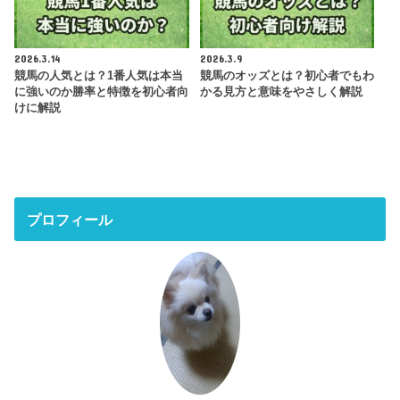
2026.3.14
2026.3.9
競馬の人気とは？1番人気は本当
競馬のオッズとは？初心者でもわ
に強いのか勝率と特徴を初心者向
かる見方と意味をやさしく解説
けに解説
プロフィール