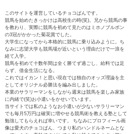
このサイトを運営しているチョコぱんです。
競馬を始めたきっかけは高校生の時(笑)。兄から競馬の事
を教わり、実際に競馬を初めて見たのはミホノブルボン
の3冠がかかった菊花賞でした。
大学生になってから本格的に競馬に乗り込みように。ち
なみに志望大学も競馬場が近いという理由だけで一浪を
経て入学。
競馬を初めて十数年間は全く勝てず過ごし、給料では足
らず、借金生活になる。
これではイカン！と思い現在では独自のオッズ理論を主
としてオリジナル必勝法を編み出しました。
本業のサラリーマンをしながら週末は競馬を楽しみ家族
に内緒で(笑)お小遣いをかせいでいます。
当サイトでは私のようなお小遣いが少ないサラリーマン
でも毎月5万円は確実に増やせる競馬術を教える塾として
勉強してもらえれば幸いです。 ちなみにプロフィール画
像は愛犬のチョコぱん、つまり私のハンドルネームとな