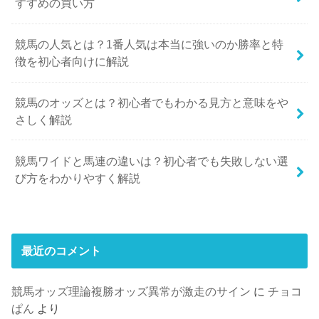
すすめの買い方
競馬の人気とは？1番人気は本当に強いのか勝率と特
徴を初心者向けに解説
競馬のオッズとは？初心者でもわかる見方と意味をや
さしく解説
競馬ワイドと馬連の違いは？初心者でも失敗しない選
び方をわかりやすく解説
最近のコメント
競馬オッズ理論複勝オッズ異常が激走のサイン
に
チョコ
ぱん
より