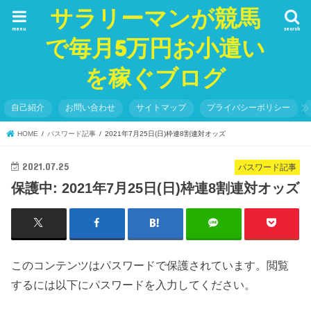
サラリーマンが競馬
menu
search
で毎月5万円お小遣い
を稼ぐブログ
自己紹介
お問い合わせ
サイトマップ
プライバシーポリシー
HOME
パスワード記事
2021年7月25日(日)枠連8割連対オッズ
2021.07.25
パスワード記事
保護中: 2021年7月25日(日)枠連8割連対オッズ
このコンテンツはパスワードで保護されています。閲覧
するには以下にパスワードを入力してください。