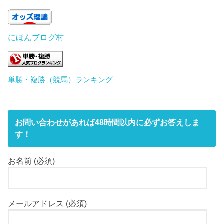
にほんブログ村
単勝・複勝（競馬）ランキング
お問い合わせがあれば48時間以内に必ずお答えしま
す！
お名前 (必須)
メールアドレス (必須)