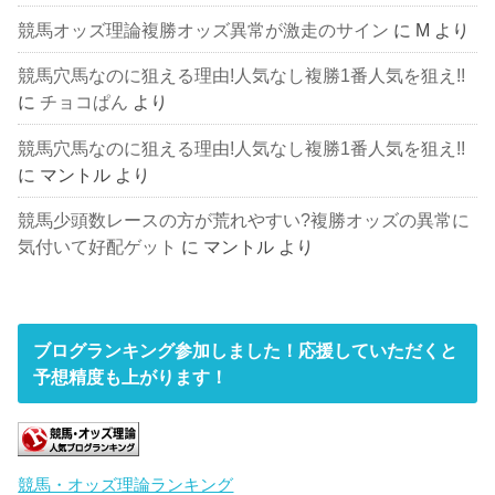
競馬オッズ理論複勝オッズ異常が激走のサイン
に
M
より
競馬穴馬なのに狙える理由!人気なし複勝1番人気を狙え!!
に
チョコぱん
より
競馬穴馬なのに狙える理由!人気なし複勝1番人気を狙え!!
に
マントル
より
競馬少頭数レースの方が荒れやすい?複勝オッズの異常に
気付いて好配ゲット
に
マントル
より
ブログランキング参加しました！応援していただくと
予想精度も上がります！
競馬・オッズ理論ランキング