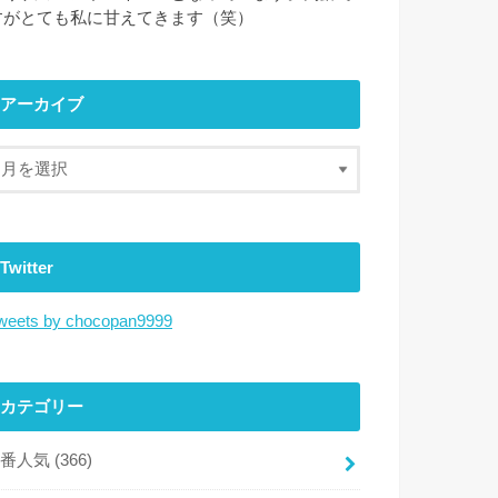
すがとても私に甘えてきます（笑）
アーカイブ
Twitter
weets by chocopan9999
カテゴリー
1番人気
(366)