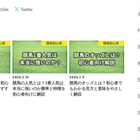
Site
Twitter
心者
競馬初心者
競馬初心者
2026.3.14
2026.3.9
｜初心
競馬の人気とは？1番人気は
競馬のオッズとは？初心者で
おすす
本当に強いのか勝率と特徴を
もわかる見方と意味をやさし
初心者向けに解説
く解説