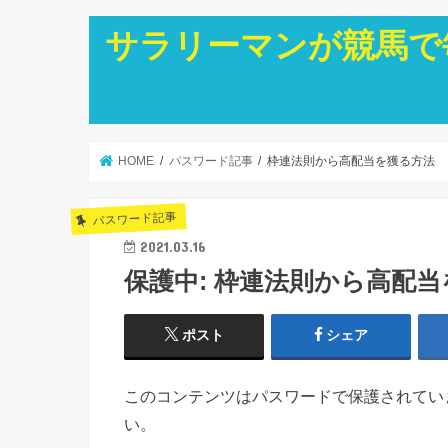
サラリーマンが競馬で
HOME
パスワード記事
枠連法則から高配当を獲る方法
パスワード記事
2021.03.16
保護中: 枠連法則から高配
ポスト
シェア
このコンテンツはパスワードで保護されてい
い。