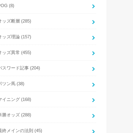
POG
(8)
オッズ断層
(285)
オッズ理論
(157)
オッズ異常
(455)
パスワード記事
(204)
ポツン馬
(38)
マイニング
(168)
単勝オッズ
(288)
最終メインの法則
(45)