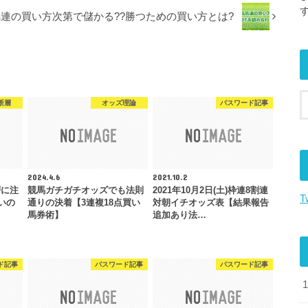
連の買い方次第で儲かる??勝つための買い方とは?
断層
オッズ理論
パスワード記事
2024.4.6
2021.10.2
層に注
競馬ガチガチオッズでも法則
2021年10月2日(土)枠連8割連
T
いの
通りの決着【3連複18点買い
対朝イチオッズ表【結果報告
馬券術】
追加あり法…
ド記事
パスワード記事
パスワード記事