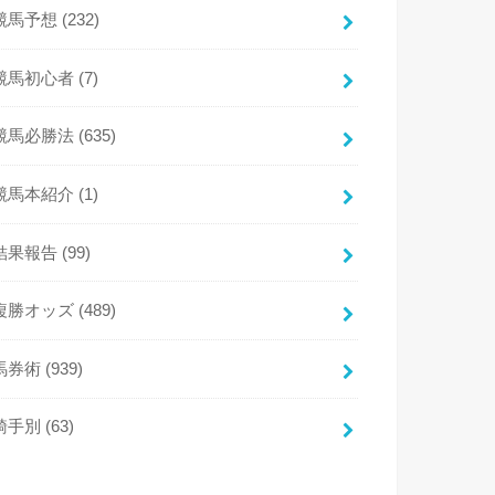
競馬予想
(232)
競馬初心者
(7)
競馬必勝法
(635)
競馬本紹介
(1)
結果報告
(99)
複勝オッズ
(489)
馬券術
(939)
騎手別
(63)