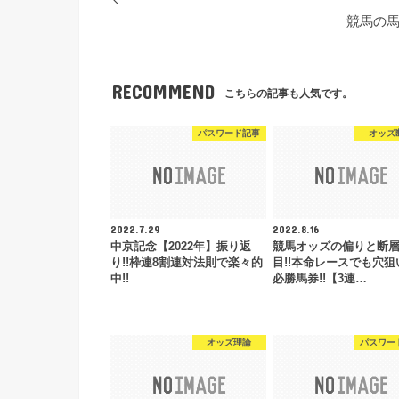
競馬の馬
RECOMMEND
こちらの記事も人気です。
パスワード記事
オッズ
2022.7.29
2022.8.16
中京記念【2022年】振り返
競馬オッズの偏りと断
り!!枠連8割連対法則で楽々的
目!!本命レースでも穴狙
中!!
必勝馬券!!【3連…
オッズ理論
パスワー