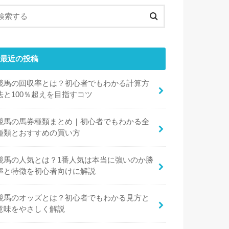
最近の投稿
競馬の回収率とは？初心者でもわかる計算方
法と100％超えを目指すコツ
競馬の馬券種類まとめ｜初心者でもわかる全
種類とおすすめの買い方
競馬の人気とは？1番人気は本当に強いのか勝
率と特徴を初心者向けに解説
競馬のオッズとは？初心者でもわかる見方と
意味をやさしく解説