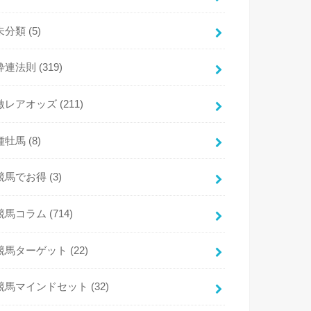
未分類
(5)
枠連法則
(319)
激レアオッズ
(211)
種牡馬
(8)
競馬でお得
(3)
競馬コラム
(714)
競馬ターゲット
(22)
競馬マインドセット
(32)