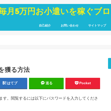
毎月5万円お小遣いを稼ぐブロ
自己紹介
お問い合わせ
サイトマップ
当を獲る方法
はてブ
送る
Pocket
ます。閲覧するには以下にパスワードを入力してくださ