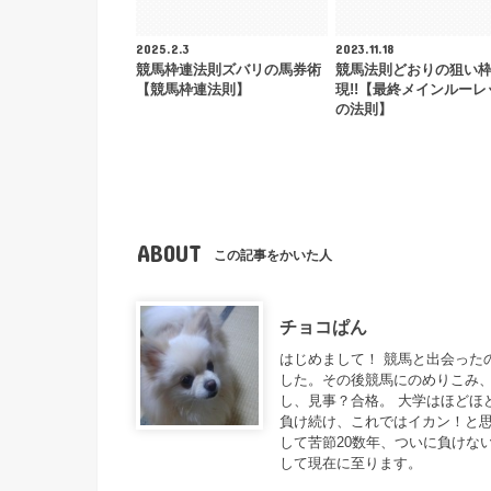
2025.2.3
2023.11.18
競馬枠連法則ズバリの馬券術
競馬法則どおりの狙い
【競馬枠連法則】
現!!【最終メインルーレ
の法則】
ABOUT
この記事をかいた人
チョコぱん
はじめまして！ 競馬と出会った
した。その後競馬にのめりこみ
し、見事？合格。 大学はほどほ
負け続け、これではイカン！と思
して苦節20数年、ついに負けな
して現在に至ります。