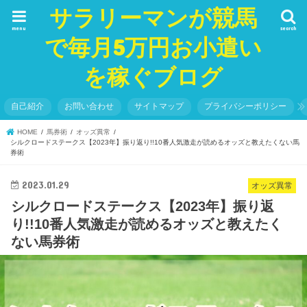
サラリーマンが競馬
menu
search
で毎月5万円お小遣い
を稼ぐブログ
自己紹介
お問い合わせ
サイトマップ
プライバシーポリシー
HOME
馬券術
オッズ異常
シルクロードステークス【2023年】振り返り!!10番人気激走が読めるオッズと教えたくない馬
券術
2023.01.29
オッズ異常
シルクロードステークス【2023年】振り返
り!!10番人気激走が読めるオッズと教えたく
ない馬券術