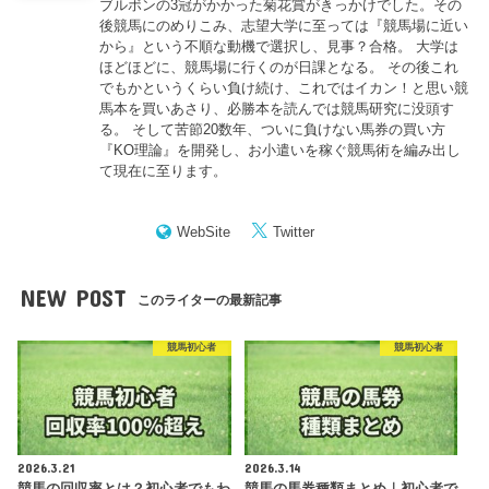
ブルボンの3冠がかかった菊花賞がきっかけでした。その
後競馬にのめりこみ、志望大学に至っては『競馬場に近い
から』という不順な動機で選択し、見事？合格。 大学は
ほどほどに、競馬場に行くのが日課となる。 その後これ
でもかというくらい負け続け、これではイカン！と思い競
馬本を買いあさり、必勝本を読んでは競馬研究に没頭す
る。 そして苦節20数年、ついに負けない馬券の買い方
『KO理論』を開発し、お小遣いを稼ぐ競馬術を編み出し
て現在に至ります。
WebSite
Twitter
NEW POST
このライターの最新記事
競馬初心者
競馬初心者
2026.3.21
2026.3.14
競馬の回収率とは？初心者でもわ
競馬の馬券種類まとめ｜初心者で