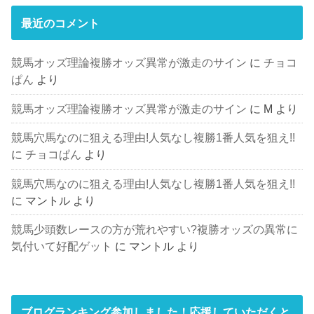
最近のコメント
競馬オッズ理論複勝オッズ異常が激走のサイン
に
チョコ
ぱん
より
競馬オッズ理論複勝オッズ異常が激走のサイン
に
M
より
競馬穴馬なのに狙える理由!人気なし複勝1番人気を狙え!!
に
チョコぱん
より
競馬穴馬なのに狙える理由!人気なし複勝1番人気を狙え!!
に
マントル
より
競馬少頭数レースの方が荒れやすい?複勝オッズの異常に
気付いて好配ゲット
に
マントル
より
ブログランキング参加しました！応援していただくと