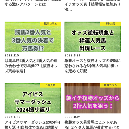
する激レアパターンとは
イチオッズ表【結果報告追加あり
法…
競馬コラム
1番人気
2022.2.5
2022.8.29
競馬単勝2番人気と3番人気の組
単勝オッズと複勝オッズの逆転に
み合わせで万馬券??【複勝オッ
惑わされるな!枠連人気馬に狙い
ズ馬券攻略】
を定めて好配…
1番人気
競馬コラム
2024.7.29
2020.11.21
アイビスサマーダッシュ(2024年)
複勝オッズ異常馬にヒントがあ
振り返り!自然体で臨めば結果が
る!!２ケタ人気馬が激走するパタ