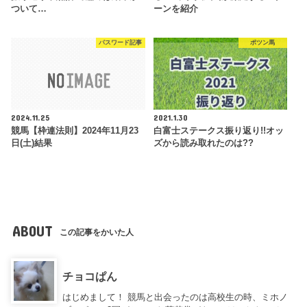
ついて…
ーンを紹介
パスワード記事
ポツン馬
2024.11.25
2021.1.30
競馬【枠連法則】2024年11月23
白富士ステークス振り返り!!オッ
日(土)結果
ズから読み取れたのは??
ABOUT
この記事をかいた人
チョコぱん
はじめまして！ 競馬と出会ったのは高校生の時、ミホノ