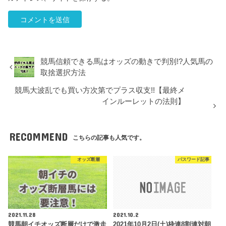
競馬信頼できる馬はオッズの動きで判別!?人気馬の
取捨選択方法
競馬大波乱でも買い方次第でプラス収支!!【最終メ
インルーレットの法則】
RECOMMEND
こちらの記事も人気です。
オッズ断層
パスワード記事
2021.11.28
2021.10.2
競馬朝イチオッズ断層だけで激走
2021年10月2日(土)枠連8割連対朝