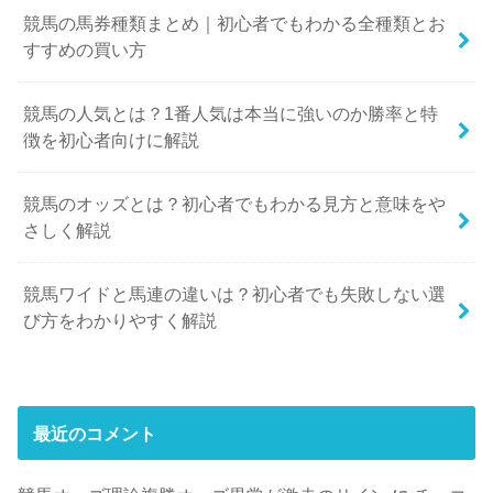
競馬の馬券種類まとめ｜初心者でもわかる全種類とお
すすめの買い方
競馬の人気とは？1番人気は本当に強いのか勝率と特
徴を初心者向けに解説
競馬のオッズとは？初心者でもわかる見方と意味をや
さしく解説
競馬ワイドと馬連の違いは？初心者でも失敗しない選
び方をわかりやすく解説
最近のコメント