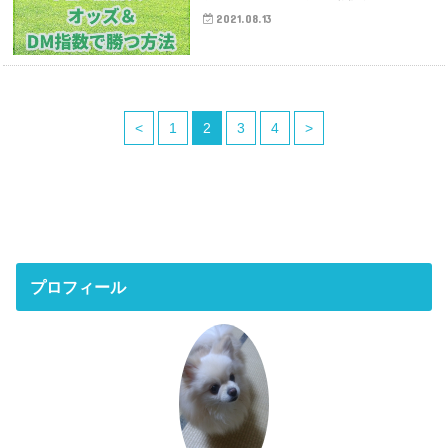
2021.08.13
<
1
2
3
4
>
プロフィール