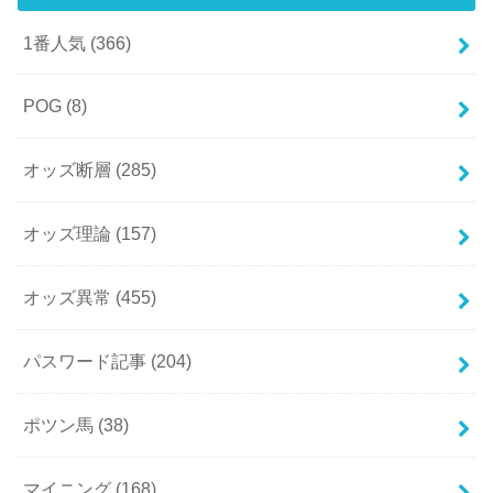
1番人気
(366)
POG
(8)
オッズ断層
(285)
オッズ理論
(157)
オッズ異常
(455)
パスワード記事
(204)
ポツン馬
(38)
マイニング
(168)