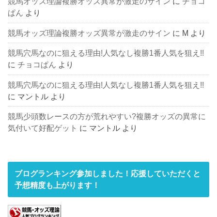
競馬オッズ理論複勝オッズ異常が激走のサイン
に
チョコ
ぱん
より
競馬オッズ理論複勝オッズ異常が激走のサイン
に
M
より
競馬穴馬なのに狙える理由!人気なし複勝1番人気を狙え!!
に
チョコぱん
より
競馬穴馬なのに狙える理由!人気なし複勝1番人気を狙え!!
に
マントル
より
競馬少頭数レースの方が荒れやすい?複勝オッズの異常に
気付いて好配ゲット
に
マントル
より
ブログランキング参加しました！応援していただくと
予想精度も上がります！