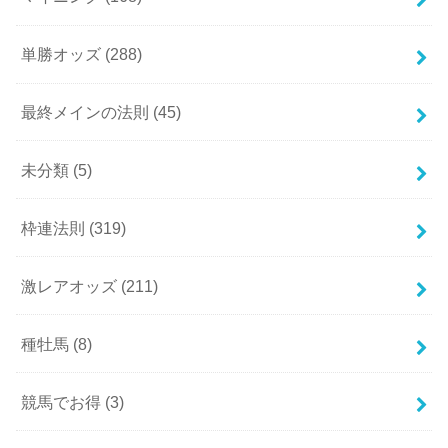
単勝オッズ
(288)
最終メインの法則
(45)
未分類
(5)
枠連法則
(319)
激レアオッズ
(211)
種牡馬
(8)
競馬でお得
(3)