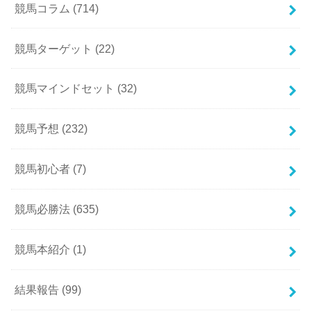
競馬コラム
(714)
競馬ターゲット
(22)
競馬マインドセット
(32)
競馬予想
(232)
競馬初心者
(7)
競馬必勝法
(635)
競馬本紹介
(1)
結果報告
(99)