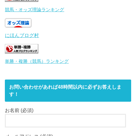
競馬・オッズ理論ランキング
にほんブログ村
単勝・複勝（競馬）ランキング
お問い合わせがあれば48時間以内に必ずお答えしま
す！
お名前 (必須)