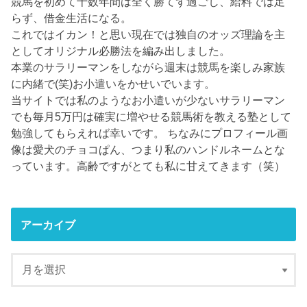
競馬を初めて十数年間は全く勝てず過ごし、給料では足
らず、借金生活になる。
これではイカン！と思い現在では独自のオッズ理論を主
としてオリジナル必勝法を編み出しました。
本業のサラリーマンをしながら週末は競馬を楽しみ家族
に内緒で(笑)お小遣いをかせいでいます。
当サイトでは私のようなお小遣いが少ないサラリーマン
でも毎月5万円は確実に増やせる競馬術を教える塾として
勉強してもらえれば幸いです。 ちなみにプロフィール画
像は愛犬のチョコぱん、つまり私のハンドルネームとな
っています。高齢ですがとても私に甘えてきます（笑）
アーカイブ