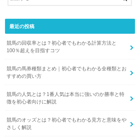
最近の投稿
競馬の回収率とは？初心者でもわかる計算方法と
100％超えを目指すコツ
競馬の馬券種類まとめ｜初心者でもわかる全種類とお
すすめの買い方
競馬の人気とは？1番人気は本当に強いのか勝率と特
徴を初心者向けに解説
競馬のオッズとは？初心者でもわかる見方と意味をや
さしく解説