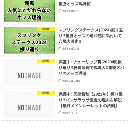
複勝オッズ馬券術
2024.05.18
未分類
スプリングステークス(2024)振り返
り!!複勝オッズの違和感に気付いて
穴馬大激走!!
2024.03.18
未分類
保護中: チューリップ賞(2023年)振
り返り!!枠連法則で馬連＆3連複ズバ
リのオッズ理論
2023.03.04
未分類
保護中: 天皇賞秋【2022年】振り返
り!!パンサラッサ激走の理由を解説
【最終メインルーレットの法則】
2022.10.30