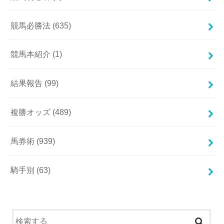
競馬必勝法
(635)
競馬本紹介
(1)
結果報告
(99)
複勝オッズ
(489)
馬券術
(939)
騎手別
(63)