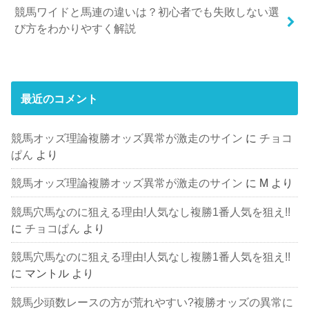
競馬ワイドと馬連の違いは？初心者でも失敗しない選
び方をわかりやすく解説
最近のコメント
競馬オッズ理論複勝オッズ異常が激走のサイン
に
チョコ
ぱん
より
競馬オッズ理論複勝オッズ異常が激走のサイン
に
M
より
競馬穴馬なのに狙える理由!人気なし複勝1番人気を狙え!!
に
チョコぱん
より
競馬穴馬なのに狙える理由!人気なし複勝1番人気を狙え!!
に
マントル
より
競馬少頭数レースの方が荒れやすい?複勝オッズの異常に