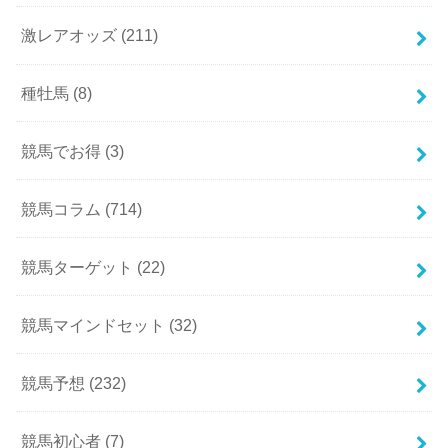
激レアオッズ
(211)
種牡馬
(8)
競馬でお得
(3)
競馬コラム
(714)
競馬ターゲット
(22)
競馬マインドセット
(32)
競馬予想
(232)
競馬初心者
(7)