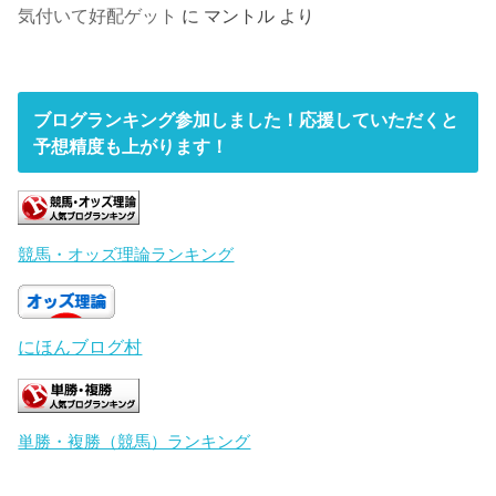
気付いて好配ゲット
に
マントル
より
ブログランキング参加しました！応援していただくと
予想精度も上がります！
競馬・オッズ理論ランキング
にほんブログ村
単勝・複勝（競馬）ランキング